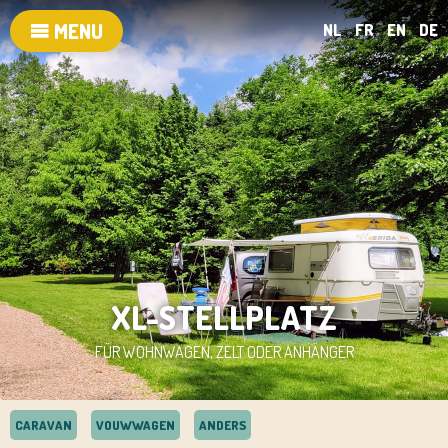
MENU
NL
FR
EN
DE
XL-STELLPLATZ
FÜR WOHNWAGEN, ZELT ODER ANHÄNGER
CARAVAN
VOUWWAGEN
ANDERS