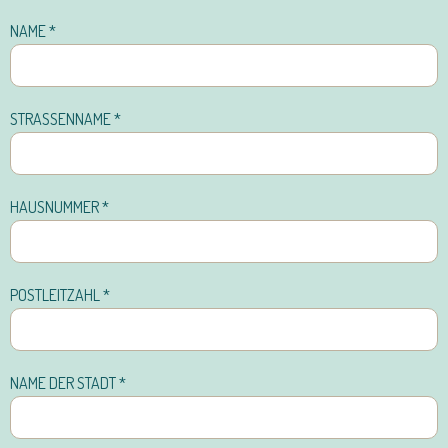
NAME
*
STRASSENNAME
*
HAUSNUMMER
*
POSTLEITZAHL
*
NAME DER STADT
*