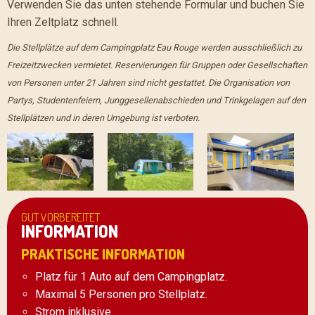
Verwenden Sie das unten stehende Formular und buchen Sie
Ihren Zeltplatz schnell.
Die Stellplätze auf dem Campingplatz Eau Rouge werden ausschließlich zu
Freizeitzwecken vermietet. Reservierungen für Gruppen oder Gesellschaften
von Personen unter 21 Jahren sind nicht gestattet. Die Organisation von
Partys, Studentenfeiern, Junggesellenabschieden und Trinkgelagen auf den
Stellplätzen und in deren Umgebung ist verboten.
GUT VORBEREITET
INFORMATION
PRAKTISCHE INFORMATION
Platz für 1 Auto auf dem Campingplatz.
Maximal 5 Personen pro Stellplatz.
Strom inklusive.