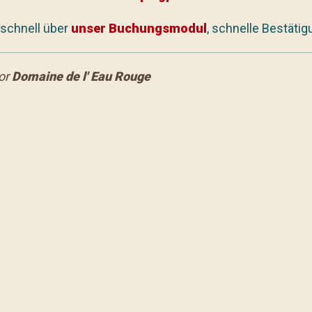
 schnell über
unser Buchungsmodul
, schnelle Bestätig
or
Domaine de l' Eau Rouge
SOVERZICHT
E
ANERKENN
Adresse für die Navigation:
Route de l’Eau Rouge
Unsere Gäste
970 Stavelot (Belgien)
einem
4,3
und