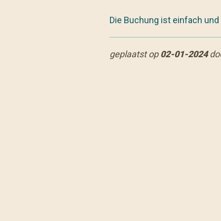
Die Buchung ist einfach und
geplaatst op
02-01-2024
do
TERUG NAAR NIEUW
ARDENNENCAMPING DER EAU ROUG
Domaine de l’Eau Rouge
Cheneux 25
4970 Stavelot (Belgien)
4